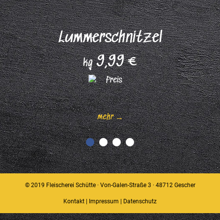
Lummerschnitzel
9,99 €
kg
mehr →
© 2019 Fleischerei Schütte · Von-Galen-Straße 3 · 48712 Gescher
Kontakt
|
Impressum
|
Datenschutz