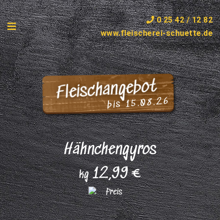
0 25 42 / 12 82
www.fleischerei-schuette.de
Fleischangebot
bis 15.08.26
Hähnchengyros
12,99 €
kg